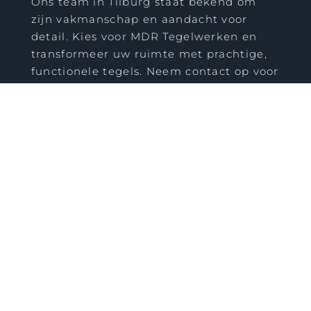
Ons team in Tilburg staat bekend om
zijn vakmanschap en aandacht voor
detail. Kies voor MDR Tegelwerken en
transformeer uw ruimte met prachtige,
functionele tegels. Neem contact op voor
een vrijblijvende offerte en laat ons uw
tegelwensen vervullen in Tilburg.
STEL OFFERTE OP
Welkom bij MDR Tegelwerken, dé specialist
in tegelwerken.. Of u nu een nieuwe look