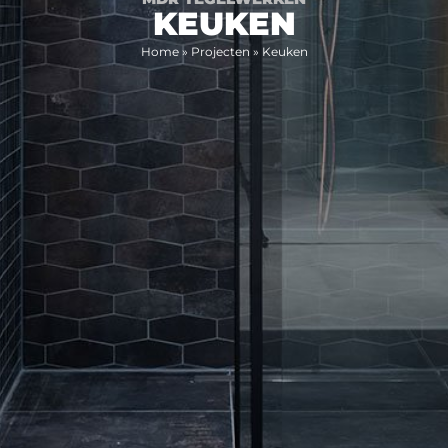
KEUKEN
Home
»
Projecten
»
Keuken