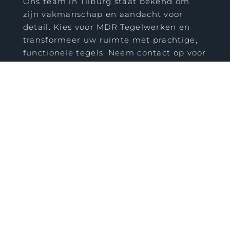
Ons team in Tilburg staat bekend om
zijn vakmanschap en aandacht voor
detail. Kies voor MDR Tegelwerken en
transformeer uw ruimte met prachtige,
functionele tegels. Neem contact op voor
een vrijblijvende offerte en laat ons uw
tegelwensen vervullen in Tilburg.
STEL OFFERTE OP
Welkom bij MDR Tegelwerken, dé specialist
in tegelwerken.. Of u nu een nieuwe look