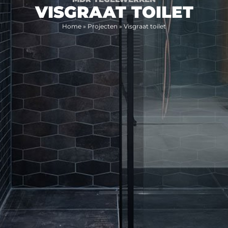
VISGRAAT TOILET
Home
»
Projecten
»
Visgraat toilet